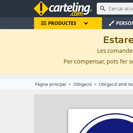

menu
brush
PRODUCTES
PERSO
Estare
Les comandes 
Per compensar, pots fer se
Pàgina principal
Obligació
Obligació amb te