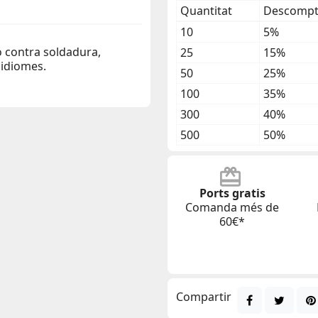
Quantitat
Descompte
10
5%
ó contra soldadura,
25
15%
 idiomes.
50
25%
100
35%
300
40%
500
50%
Ports gratis
Comanda més de
60€*
Compartir