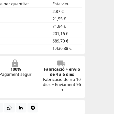
 per quantitat
Estalvieu
2,87 €
21,55 €
71,84 €
201,16 €
689,70 €
1.436,88 €
100%
Fabricació + envio
Pagament segur
de 4 a 6 dies
Fabricació de 5 a 10
dies + Enviament 96
h