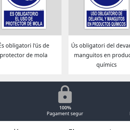
És obligatori l'ús de
Ús obligatori del devan
protector de mola
manguitos en produc
químics
100%
Pagament segur