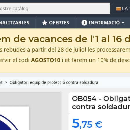
CA
star
info
NALITZABLES
OFERTES
INFORMACIÓ
m de vacances de l'1 al 16 
rebudes a partir del 28 de juliol les processarem
rvir el codi
AGOSTO10
i et farem un 10% de des
xt
Obligatori equip de protecció contra soldadura
OB054
-
Obligat
contra soldadu
5
,75 €