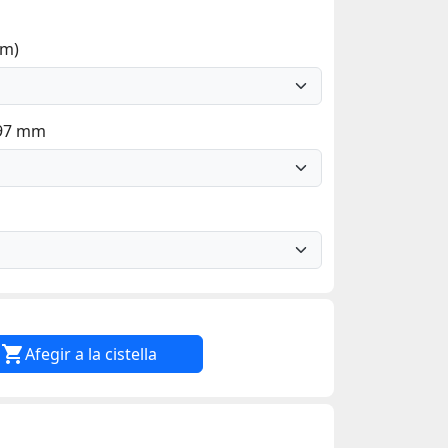
mm)
297 mm

Afegir a la cistella