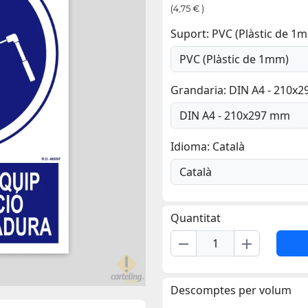
(4,75 € )
Suport: PVC (Plàstic de 1
Grandaria: DIN A4 - 210x
Idioma: Català
Quantitat
remove
add
Descomptes per volum