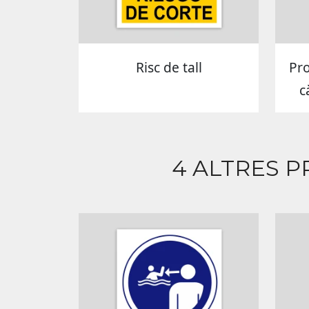
Risc de tall
Pro
c
4 ALTRES P