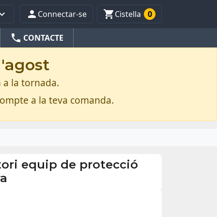



Connectar-se
Cistella
0
phone
CONTACTE
d'agost
 a la tornada.
compte a la teva comanda.
ori equip de protecció
ra