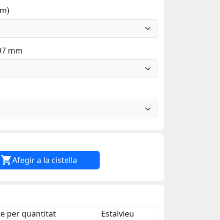
mm)
297 mm

Afegir a la cistella
 per quantitat
Estalvieu