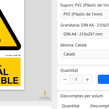
Suport: PVC (Plàstic de 1
Grandaria: DIN A4 - 210x
Idioma: Català
Quantitat
remove
add
Descomptes per volum
Quantitat
Descompte