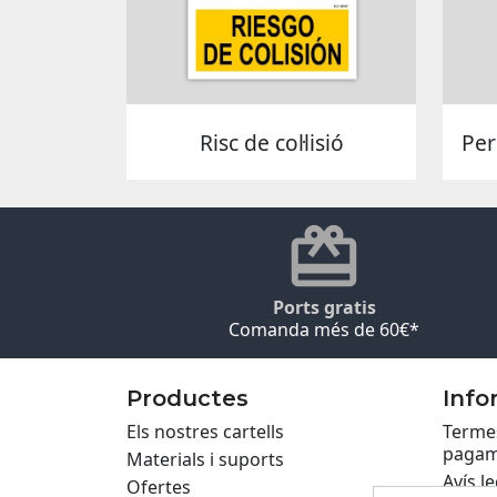
Risc de col·lisió
Per
Ports gratis
Comanda més de 60€*
Productes
Info
Els nostres cartells
Termes
pagam
Materials i suports
Avís le
Ofertes