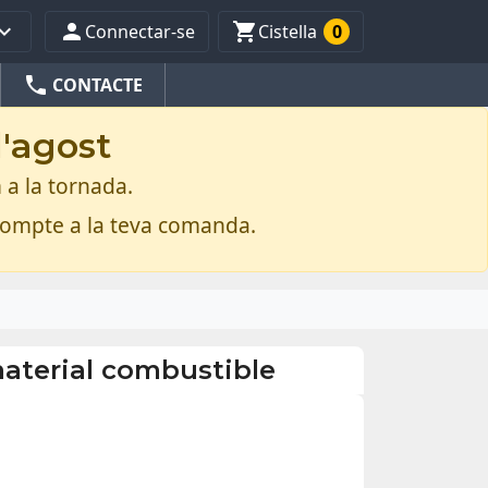



Connectar-se
Cistella
0
phone
CONTACTE
d'agost
 a la tornada.
compte a la teva comanda.
 material combustible