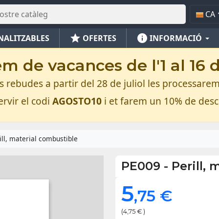
CA
star
info
NALITZABLES
OFERTES
INFORMACIÓ
m de vacances de l'1 al 16 
rebudes a partir del 28 de juliol les processarem
rvir el codi
AGOSTO10
i et farem un 10% de des
ill, material combustible
PE009
-
Perill,
5
,75 €
(4,75 € )