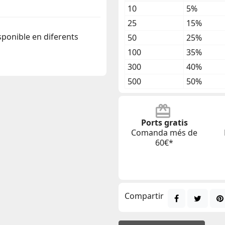
10
5%
25
15%
isponible en diferents
50
25%
100
35%
300
40%
500
50%
Ports gratis
Comanda més de
60€*
Compartir