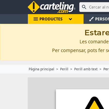

menu
brush
PRODUCTES
PERSO
Estare
Les comandes 
Per compensar, pots fer se
Pàgina principal
Perill
Perill amb text
Per