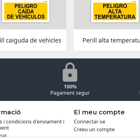
ill caiguda de vehicles
Perill alta temperat
100%
Pagament segur
rmació
El meu compte
 i condicions d'enviament i
Connectar-se
ent
Creeu un compte
gal