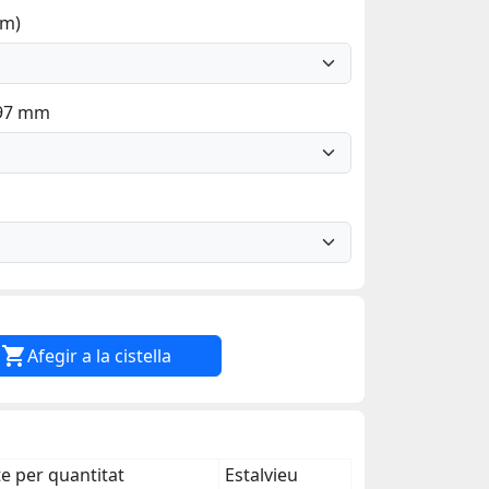
mm)
297 mm

Afegir a la cistella
 per quantitat
Estalvieu