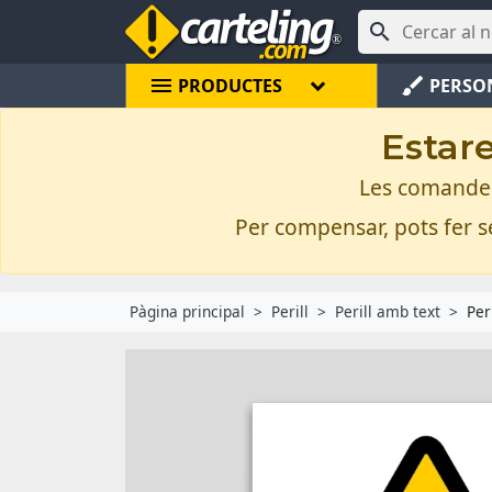

menu
brush
PRODUCTES
PERSO
Estare
Les comandes 
Per compensar, pots fer se
Pàgina principal
Perill
Perill amb text
Per