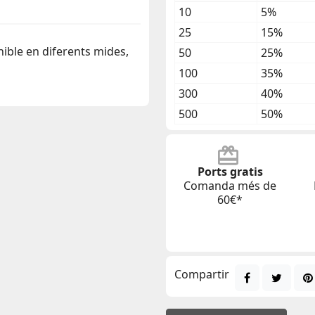
10
5%
25
15%
onible en diferents mides,
50
25%
100
35%
300
40%
500
50%
Ports gratis
Comanda més de
60€*
Compartir