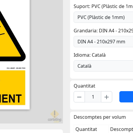
Suport: PVC (Plàstic de 1
Grandaria: DIN A4 - 210x
Idioma: Català
Quantitat
remove
add
Descomptes per volum
Quantitat
Descompte