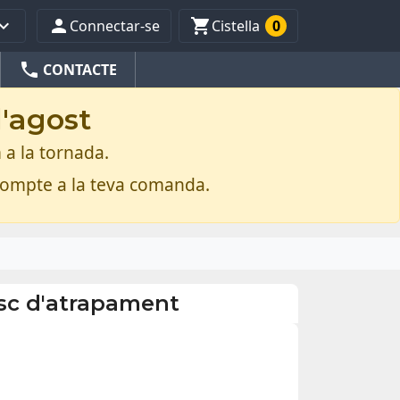



Connectar-se
Cistella
0
phone
CONTACTE
d'agost
 a la tornada.
compte a la teva comanda.
risc d'atrapament