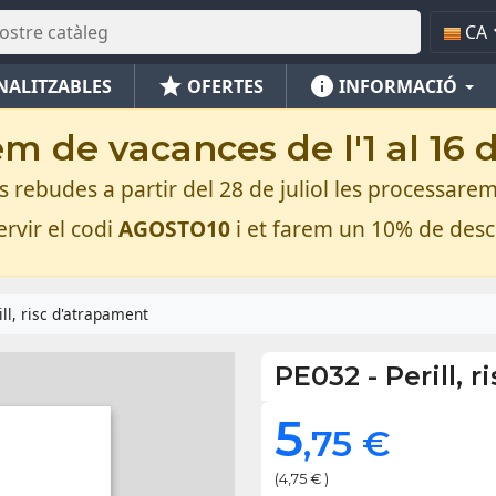
CA
star
info
NALITZABLES
OFERTES
INFORMACIÓ
m de vacances de l'1 al 16 
rebudes a partir del 28 de juliol les processarem
rvir el codi
AGOSTO10
i et farem un 10% de des
ill, risc d'atrapament
PE032
-
Perill, 
5
,75 €
(4,75 € )