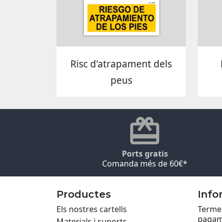
Risc d'atrapament dels
peus
Ports gratis
Comanda més de 60€*
Productes
Info
Els nostres cartells
Termes
pagam
Materials i suports