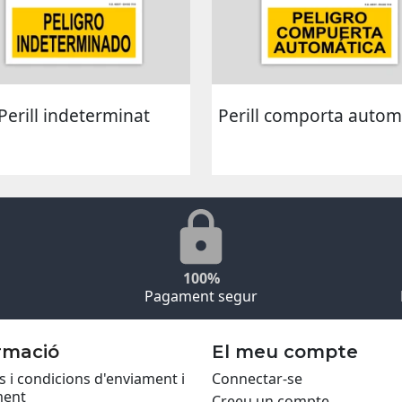
Perill indeterminat
Perill comporta autom
100%
Pagament segur
rmació
El meu compte
 i condicions d'enviament i
Connectar-se
ent
Creeu un compte