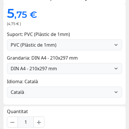
5
,75 €
(4,75 € )
Suport: PVC (Plàstic de 1mm)
Grandaria: DIN A4 - 210x297 mm
Idioma: Català
Quantitat
remove
add