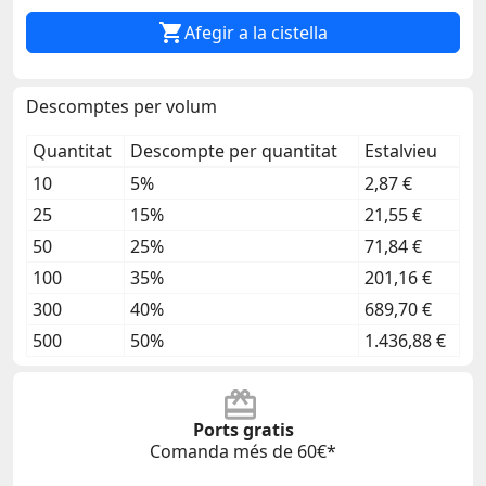

Afegir a la cistella
Descomptes per volum
Quantitat
Descompte per quantitat
Estalvieu
10
5%
2,87 €
25
15%
21,55 €
50
25%
71,84 €
100
35%
201,16 €
300
40%
689,70 €
500
50%
1.436,88 €
Ports gratis
Comanda més de 60€*