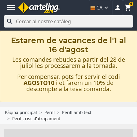
0
menu



CA

Estarem de vacances de l'1 al
16 d'agost
Les comandes rebudes a partir del 28 de
juliol les processarem a la tornada.
Per compensar, pots fer servir el codi
AGOSTO10
i et farem un 10% de
descompte a la teva comanda.
Pàgina principal
Perill
Perill amb text
Perill, risc d'atrapament