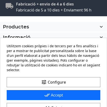
Fabricació + envio de 4 a 6 dies
Fabricació de 5 a 10 dies + Enviament 96 h
Productes

Informació

Utilitzem cookies pròpies i de tercers per a fins analítics i
El meu compte

per a mostrar-te publicitat personalitzada sobre la base
d'un perfil elaborat a partir dels teus hàbits de navegació
Informació sobre la botiga
keyboard_arrow_down
(per exemple, pàgines visitades). Pots configurar o
rebutjar la utilització de cookies indicant-ho en el següent
selector.
Facebook
YouTube
Pinterest
Instagram
LinkedIn
tune
Configure
done_all
Accept