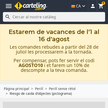
0
menu



CA

Estarem de vacances de l'1 al
16 d'agost
Les comandes rebudes a partir del 28 de
juliol les processarem a la tornada.
Per compensar, pots fer servir el codi
AGOSTO10
i et farem un 10% de
descompte a la teva comanda.
Pàgina principal
Perill
Perill sense rètol
Riesgo de caida d'objectes (pictograma)