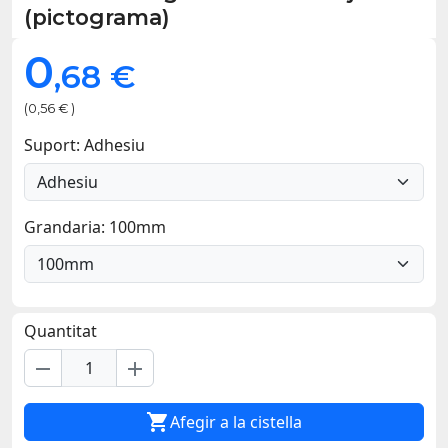
(pictograma)
0
,68 €
(0,56 € )
Suport: Adhesiu
Grandaria: 100mm
Quantitat
remove
add

Afegir a la cistella