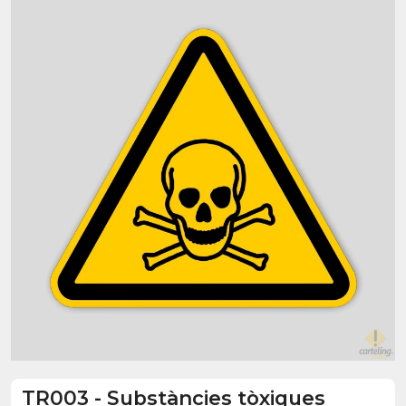
TR003
-
Substàncies tòxiques