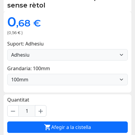
sense rètol
0
,68 €
(0,56 € )
Suport: Adhesiu
Grandaria: 100mm
Quantitat
remove
add

Afegir a la cistella