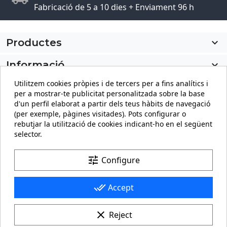
Fabricació de 5 a 10 dies + Enviament 96 h
Productes

Informació

Utilitzem cookies pròpies i de tercers per a fins analítics i
El meu compte

per a mostrar-te publicitat personalitzada sobre la base
d'un perfil elaborat a partir dels teus hàbits de navegació
Informació sobre la botiga
keyboard_arrow_down
(per exemple, pàgines visitades). Pots configurar o
rebutjar la utilització de cookies indicant-ho en el següent
selector.
Facebook
YouTube
Pinterest
Instagram
LinkedIn
tune
Configure
done_all
Accept
clear
Reject