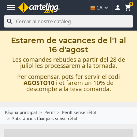
0
menu



CA

Estarem de vacances de l'1 al
16 d'agost
Les comandes rebudes a partir del 28 de
juliol les processarem a la tornada.
Per compensar, pots fer servir el codi
AGOSTO10
i et farem un 10% de
descompte a la teva comanda.
Pàgina principal
Perill
Perill sense rètol
Substàncies tòxiques sense rètol