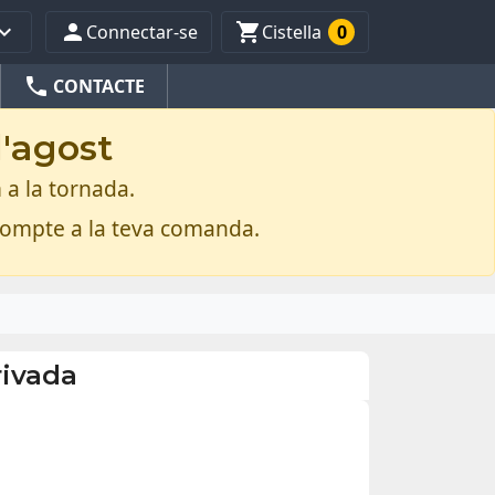



Connectar-se
Cistella
0
phone
CONTACTE
d'agost
 a la tornada.
compte a la teva comanda.
rivada