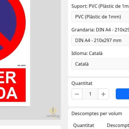
Suport: PVC (Plàstic de 1
Grandaria: DIN A4 - 210x
Idioma: Català
Quantitat
remove
add
Descomptes per volum
Quantitat
Descompte