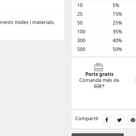
10
5%
25
15%
ferents mides i materials.
50
25%
100
35%
300
40%
500
50%
Ports gratis
Comanda més de
60€*
Compartir