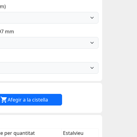
mm)
297 mm

Afegir a la cistella
 per quantitat
Estalvieu