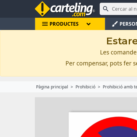

menu
brush
PRODUCTES
PERSO
Estare
Les comandes 
Per compensar, pots fer se
Pàgina principal
Prohibició
Prohibició amb t