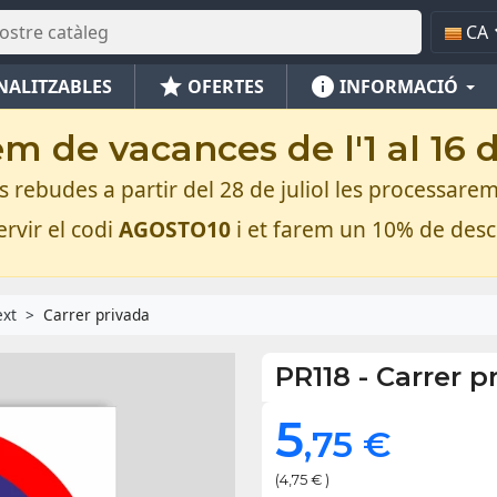
CA
star
info
NALITZABLES
OFERTES
INFORMACIÓ
m de vacances de l'1 al 16 
rebudes a partir del 28 de juliol les processarem
rvir el codi
AGOSTO10
i et farem un 10% de des
ext
Carrer privada
PR118
-
Carrer p
5
,75 €
(4,75 € )