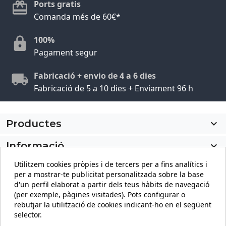
Ports gratis
Comanda més de 60€*
100%
Pagament segur
Fabricació + envio de 4 a 6 dies
Fabricació de 5 a 10 dies + Enviament 96 h
Productes

Informació

Utilitzem cookies pròpies i de tercers per a fins analítics i
El meu compte

per a mostrar-te publicitat personalitzada sobre la base
d'un perfil elaborat a partir dels teus hàbits de navegació
Informació sobre la botiga
keyboard_arrow_down
(per exemple, pàgines visitades). Pots configurar o
rebutjar la utilització de cookies indicant-ho en el següent
selector.
Facebook
YouTube
Pinterest
Instagram
LinkedIn