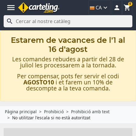
0
menu



CA

Estarem de vacances de l'1 al
16 d'agost
Les comandes rebudes a partir del 28 de
juliol les processarem a la tornada.
Per compensar, pots fer servir el codi
AGOSTO10
i et farem un 10% de
descompte a la teva comanda.
Pàgina principal
Prohibició
Prohibició amb text
No utilitzar l'escala si no està autoritzat