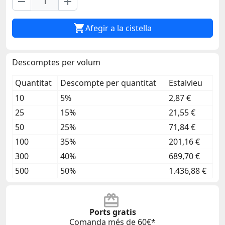
remove
add

Afegir a la cistella
Descomptes per volum
Quantitat
Descompte per quantitat
Estalvieu
10
5%
2,87 €
25
15%
21,55 €
50
25%
71,84 €
100
35%
201,16 €
300
40%
689,70 €
500
50%
1.436,88 €
Ports gratis
Comanda més de 60€*