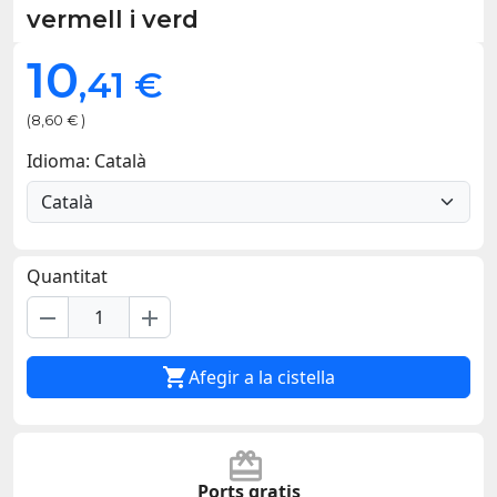
vermell i verd
10
,41 €
(8,60 € )
Idioma: Català
Quantitat
remove
add

Afegir a la cistella
Ports gratis