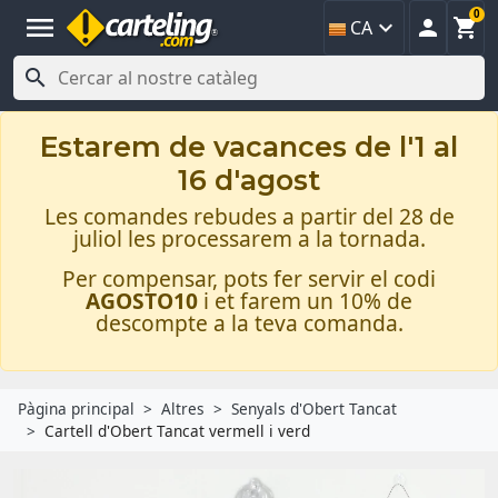
0
menu



CA

Estarem de vacances de l'1 al
16 d'agost
Les comandes rebudes a partir del 28 de
juliol les processarem a la tornada.
Per compensar, pots fer servir el codi
AGOSTO10
i et farem un 10% de
descompte a la teva comanda.
Pàgina principal
Altres
Senyals d'Obert Tancat
Cartell d'Obert Tancat vermell i verd