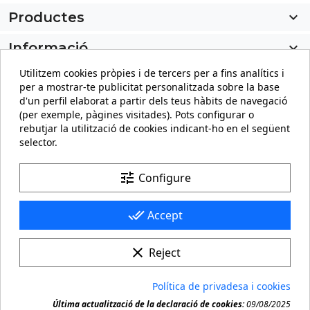
Productes

Informació

Utilitzem cookies pròpies i de tercers per a fins analítics i
El meu compte

per a mostrar-te publicitat personalitzada sobre la base
d'un perfil elaborat a partir dels teus hàbits de navegació
Informació sobre la botiga
keyboard_arrow_down
(per exemple, pàgines visitades). Pots configurar o
rebutjar la utilització de cookies indicant-ho en el següent
selector.
Facebook
YouTube
Pinterest
Instagram
LinkedIn
tune
Configure
done_all
Accept
clear
Reject
© 2026 - carteling.com és una marca registrada. Còpia o
Política de privadesa i cookies
reproducció prohibida de qualsevol material d'aquest

Última actualització de la declaració de cookies:
09/08/2025