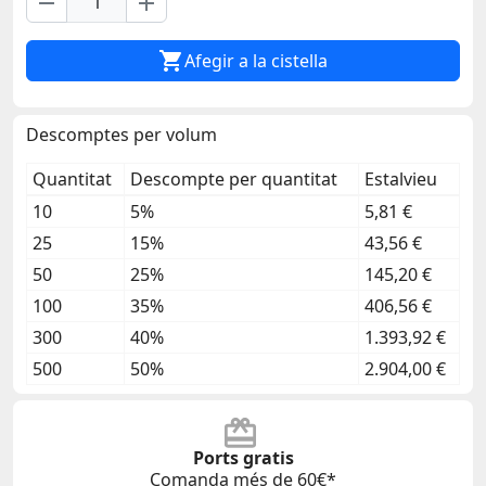
remove
add

Afegir a la cistella
Descomptes per volum
Quantitat
Descompte per quantitat
Estalvieu
10
5%
5,81 €
25
15%
43,56 €
50
25%
145,20 €
100
35%
406,56 €
300
40%
1.393,92 €
500
50%
2.904,00 €
Ports gratis
Comanda més de 60€*