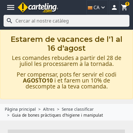
0
menu



CA

Estarem de vacances de l'1 al
16 d'agost
Les comandes rebudes a partir del 28 de
juliol les processarem a la tornada.
Per compensar, pots fer servir el codi
AGOSTO10
i et farem un 10% de
descompte a la teva comanda.
Pàgina principal
Altres
Sense classificar
Guia de bones pràctiques d'higiene i manipulat