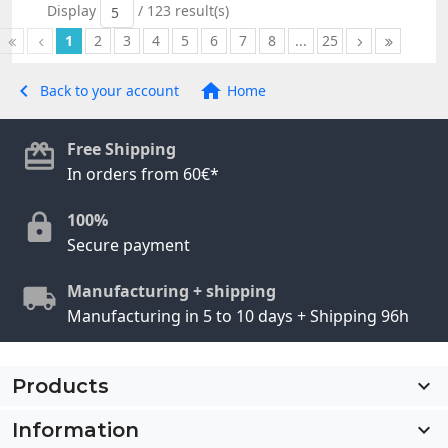
Display
/ 123 result(s)
5
1
2
3
4
5
6
7
8
...
25


Back to your account
Home
Free Shipping
In orders from 60€*
100%
Secure payment
Manufacturing + shipping
Manufacturing in 5 to 10 days + Shipping 96h
Products

Information
