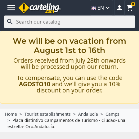
0
menu



EN

We will be on vacation from
August 1st to 16th
Orders received from July 28th onwards
will be processed upon our return.
To compensate, you can use the code
AGOSTO10
and we'll give you a 10%
discount on your order.
Home
Tourist establishments
Andalucía
Camps
Placa distintivo Campamentos de Turismo - Ciudad- una
estrella- Oro.Andalucía.