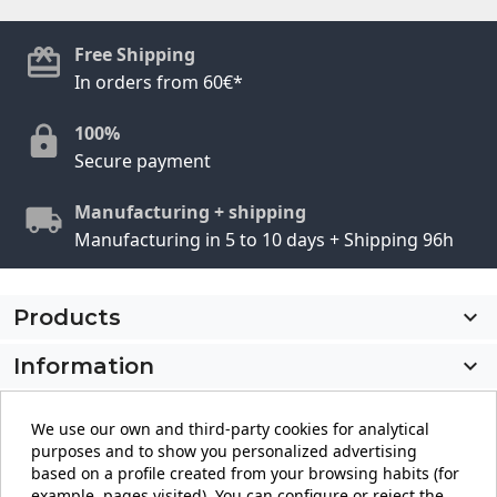
Free Shipping
In orders from 60€*
100%
Secure payment
Manufacturing + shipping
Manufacturing in 5 to 10 days + Shipping 96h
Products

Information

My account

We use our own and third-party cookies for analytical
purposes and to show you personalized advertising
Store information
keyboard_arrow_down
based on a profile created from your browsing habits (for
example, pages visited). You can configure or reject the