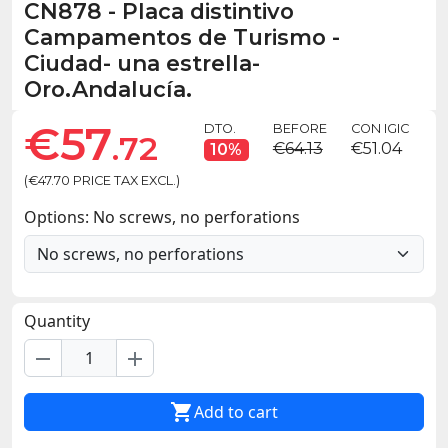
CN878
-
Placa distintivo
Campamentos de Turismo -
Ciudad- una estrella-
Oro.Andalucía.
€57
DTO.
BEFORE
CON IGIC
.72
€64.13
€51.04
10%
(€47.70 PRICE TAX EXCL.)
Options: No screws, no perforations
Quantity
remove
add

Add to cart