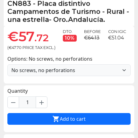
CN883
-
Placa distintivo
Campamentos de Turismo - Rural -
una estrella- Oro.Andalucía.
€57
DTO.
BEFORE
CON IGIC
.72
€64.13
€51.04
10%
(€47.70 PRICE TAX EXCL.)
Options: No screws, no perforations
Quantity
remove
add

Add to cart