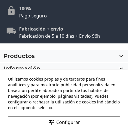
100%
Pago seguro
Fabricación + envío
Fabricación de 5 a 10 días + Envío 96h
Productos

Información

Utilizamos cookies propias y de terceros para fines
Mi cuenta

analíticos y para mostrarte publicidad personalizada en
base a un perfil elaborado a partir de tus hábitos de
Información de la tienda
keyboard_arrow_down
navegación (por ejemplo, páginas visitadas). Puedes
configurar o rechazar la utilización de cookies indicándolo
en el siguiente selector.
Facebook
YouTube
Pinterest
Instagram
LinkedIn
tune
Configurar