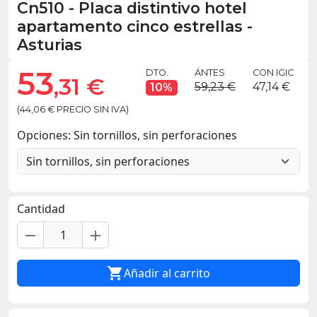
Cn510
-
Placa distintivo hotel
apartamento cinco estrellas -
Asturias
53
DTO.
ÁNTES
CON IGIC
,31 €
59,23 €
47,14 €
10%
(44,06 € PRECIO SIN IVA)
Opciones: Sin tornillos, sin perforaciones
Cantidad
remove
add

Añadir al carrito