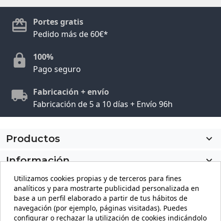
Portes gratis
Pedido más de 60€*
100%
Pago seguro
Fabricación + envío
Fabricación de 5 a 10 días + Envío 96h
Productos

Información

Utilizamos cookies propias y de terceros para fines
Mi cuenta

analíticos y para mostrarte publicidad personalizada en
base a un perfil elaborado a partir de tus hábitos de
Información de la tienda
keyboard_arrow_down
navegación (por ejemplo, páginas visitadas). Puedes
configurar o rechazar la utilización de cookies indicándolo