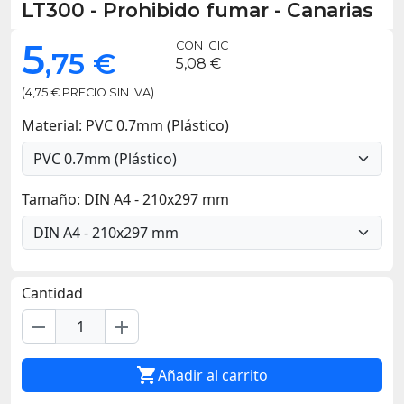
LT300
-
Prohibido fumar - Canarias
5
CON IGIC
,75 €
5,08 €
(4,75 € PRECIO SIN IVA)
Material: PVC 0.7mm (Plástico)
Tamaño: DIN A4 - 210x297 mm
Cantidad
remove
add

Añadir al carrito