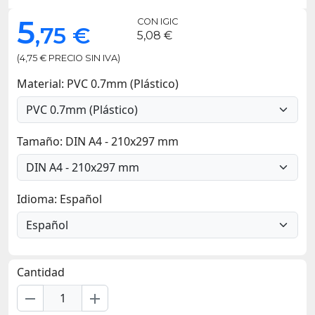
5
CON IGIC
,75 €
5,08 €
(4,75 € PRECIO SIN IVA)
Material: PVC 0.7mm (Plástico)
Tamaño: DIN A4 - 210x297 mm
Idioma: Español
Cantidad
remove
add