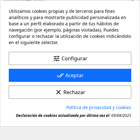
Utilizamos cookies propias y de terceros para fines
Mi cuenta

analíticos y para mostrarte publicidad personalizada en
base a un perfil elaborado a partir de tus hábitos de
Información de la tienda
keyboard_arrow_down
navegación (por ejemplo, páginas visitadas). Puedes
configurar o rechazar la utilización de cookies indicándolo
en el siguiente selector.
Facebook
YouTube
Pinterest
Instagram
LinkedIn
tune
Configurar
done_all
Aceptar
clear
Rechazar
© 2026 - carteling.com es una marca registrada. Queda
Política de privacidad y cookies
prohibida toda copia o reproducción de cualquier

Declaración de cookies actualizada por última vez el:
09/08/2025
material de este sitio.