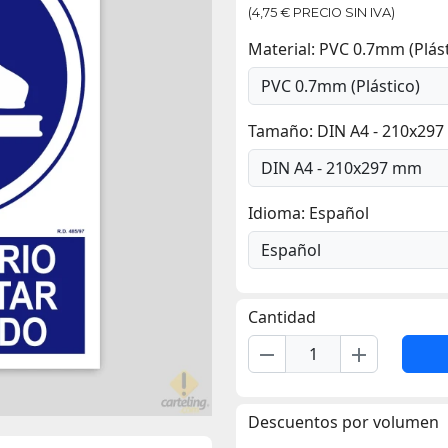
(4,75 € PRECIO SIN IVA)
Material: PVC 0.7mm (Plást
Tamaño: DIN A4 - 210x29
Idioma: Español
Cantidad
remove
add
Descuentos por volumen