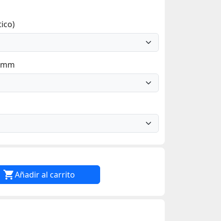
ico)
7 mm

Añadir al carrito