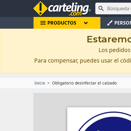

menu
brush
PRODUCTOS
PERSO
Estaremos
Los pedidos 
Para compensar, puedes usar el có
Inicio
Obligatorio desinfectar el calzado