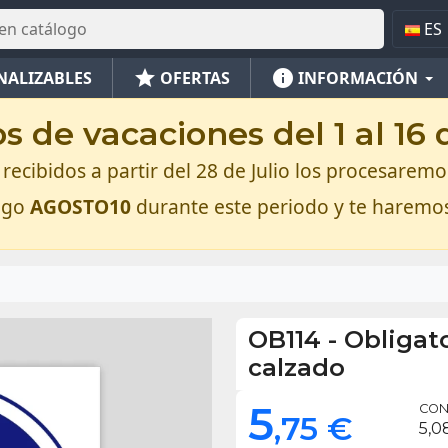
ES
star
info
NALIZABLES
OFERTAS
INFORMACIÓN
 de vacaciones del 1 al 16
recibidos a partir del 28 de Julio los procesaremos
digo
AGOSTO10
durante este periodo y te haremo
OB114
-
Obligato
calzado
5
CON 
,75 €
5,0