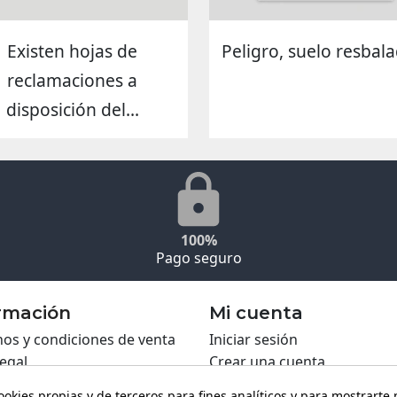
Existen hojas de
Peligro, suelo resbala
reclamaciones a
disposición del...
100%
Pago seguro
rmación
Mi cuenta
os y condiciones de venta
Iniciar sesión
legal
Crear una cuenta
ca de Cookies
ookies propias y de terceros para fines analíticos y para mostrarte