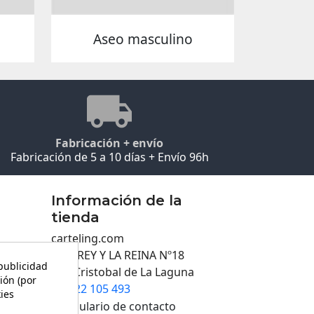
Aseo masculino
Fabricación + envío
Fabricación de 5 a 10 días + Envío 96h
Información de la
tienda
carteling.com
C/EL REY Y LA REINA Nº18
 publicidad
San Cristobal de La Laguna
ión (por
922 105 493

kies
Formulario de contacto