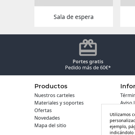
Sala de espera
Portes gratis
Pedido más de 60€*
Productos
Info
Nuestros carteles
Términ
Materiales y soportes
Aviso 
Ofertas
Políti
Utilizamos c
Novedades
Políti
personalizad
Mapa del sitio
Cartel
ejemplo, pág
Formul
indicándolo 