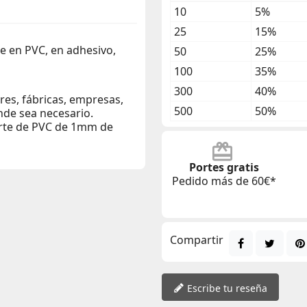
10
5%
25
15%
le en PVC, en adhesivo,
50
25%
100
35%
300
40%
eres, fábricas, empresas,
500
50%
nde sea necesario.
orte de PVC de 1mm de
Portes gratis
Pedido más de 60€*
Compartir
Escribe tu reseña