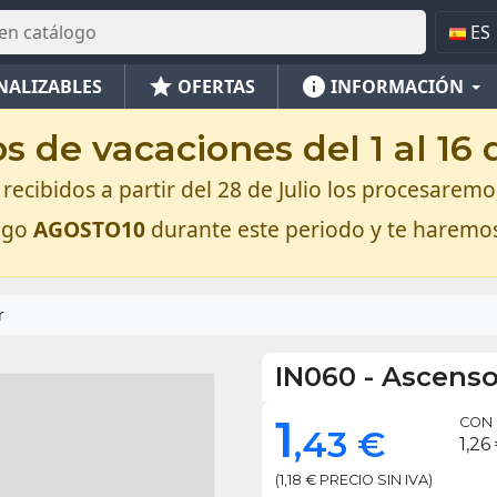
ES
star
info
NALIZABLES
OFERTAS
INFORMACIÓN
 de vacaciones del 1 al 16
recibidos a partir del 28 de Julio los procesaremos
digo
AGOSTO10
durante este periodo y te haremo
r
IN060
-
Ascenso
1
CON 
,43 €
1,26
(1,18 € PRECIO SIN IVA)