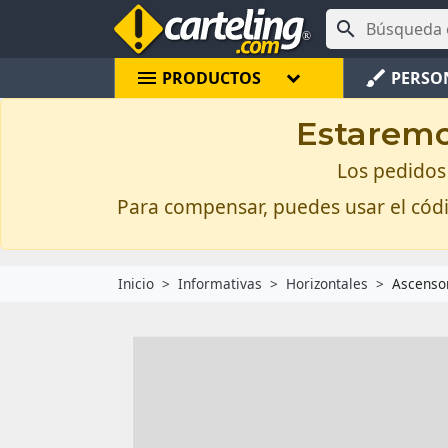

menu
brush
PRODUCTOS
PERSO
Estaremos
Los pedidos 
Para compensar, puedes usar el có
Inicio
Informativas
Horizontales
Ascenso