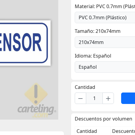
Material: PVC 0.7mm (Plást
Tamaño: 210x74mm
Idioma: Español
Cantidad
remove
add
Descuentos por volumen
Cantidad
Descuento