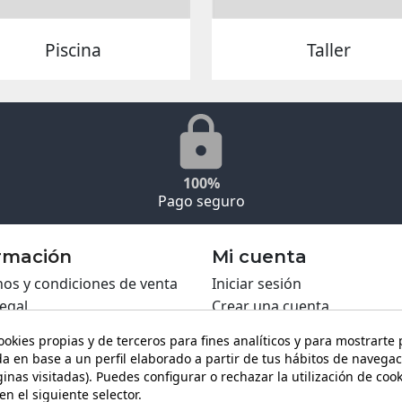
Piscina
Taller
100%
Pago seguro
rmación
Mi cuenta
os y condiciones de venta
Iniciar sesión
legal
Crear una cuenta
ca de Cookies
ookies propias y de terceros para fines analíticos y para mostrarte
ca de privacidad
a en base a un perfil elaborado a partir de tus hábitos de navegac
ing PRO
inas visitadas). Puedes configurar o rechazar la utilización de coo
ario de contacto
en el siguiente selector.