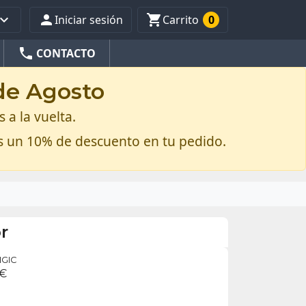



Iniciar sesión
Carrito
0
phone
CONTACTO
 de Agosto
 a la vuelta.
s un 10% de descuento en tu pedido.
r
IGIC
 €