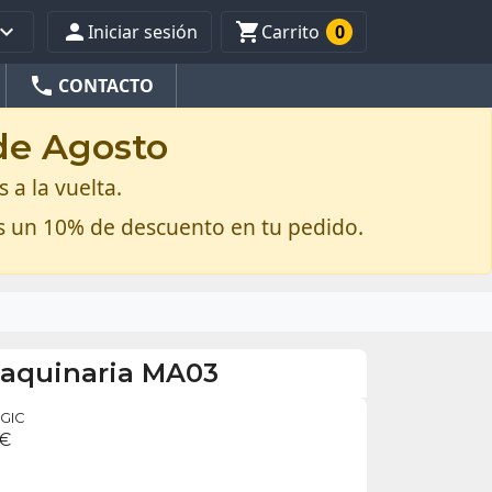



Iniciar sesión
Carrito
0
phone
CONTACTO
 de Agosto
 a la vuelta.
s un 10% de descuento en tu pedido.
maquinaria MA03
IGIC
 €