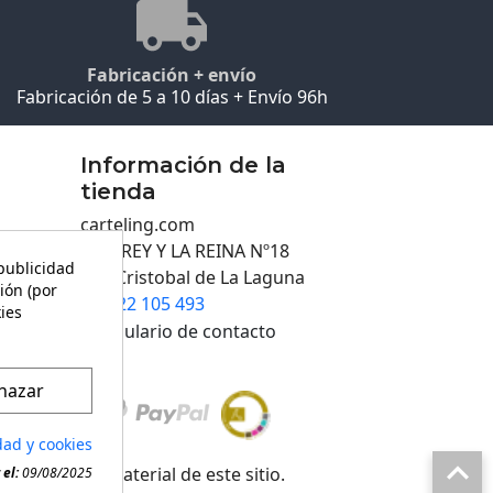
Fabricación + envío
Fabricación de 5 a 10 días + Envío 96h
Información de la
tienda
carteling.com
C/EL REY Y LA REINA Nº18
 publicidad
San Cristobal de La Laguna
ión (por
922 105 493

kies
Formulario de contacto
hazar
dad y cookies

 cualquier material de este sitio.
el:
09/08/2025