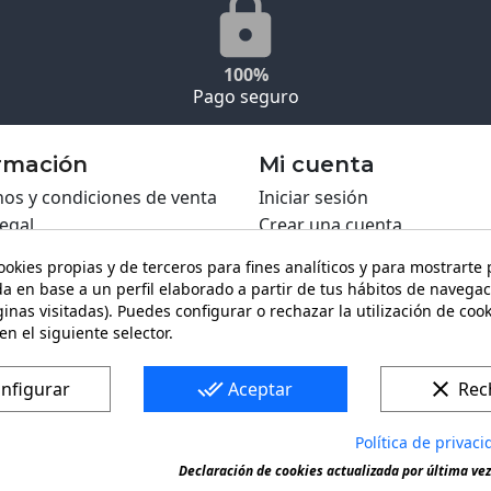
100%
Pago seguro
rmación
Mi cuenta
os y condiciones de venta
Iniciar sesión
legal
Crear una cuenta
ca de Cookies
ookies propias y de terceros para fines analíticos y para mostrarte
ca de privacidad
a en base a un perfil elaborado a partir de tus hábitos de navegac
ing PRO
inas visitadas). Puedes configurar o rechazar la utilización de coo
ario de contacto
en el siguiente selector.
done_all
clear
nfigurar
Aceptar
Rec
Política de privaci
ca registrada. Queda prohibida toda copia o reproducción de
Declaración de cookies actualizada por última vez 