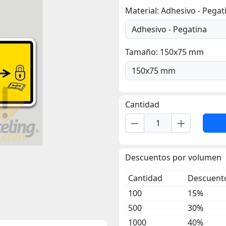
Material: Adhesivo - Pegat
Tamaño: 150x75 mm
Cantidad
remove
add
Descuentos por volumen
Cantidad
Descuento
100
15%
500
30%
1000
40%