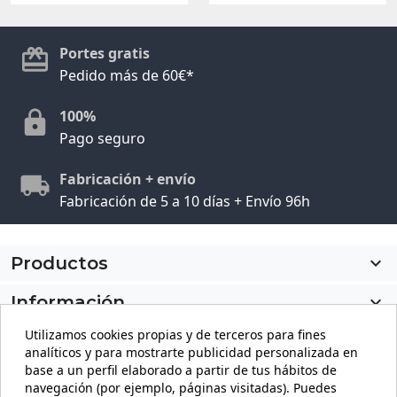
Portes gratis
Pedido más de 60€*
100%
Pago seguro
Fabricación + envío
Fabricación de 5 a 10 días + Envío 96h
Productos

Información

Utilizamos cookies propias y de terceros para fines
Mi cuenta

analíticos y para mostrarte publicidad personalizada en
base a un perfil elaborado a partir de tus hábitos de
Información de la tienda
keyboard_arrow_down
navegación (por ejemplo, páginas visitadas). Puedes