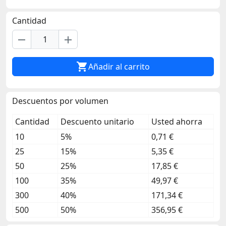
Cantidad
remove
add

Añadir al carrito
Descuentos por volumen
Cantidad
Descuento unitario
Usted ahorra
10
5%
0,71 €
25
15%
5,35 €
50
25%
17,85 €
100
35%
49,97 €
300
40%
171,34 €
500
50%
356,95 €