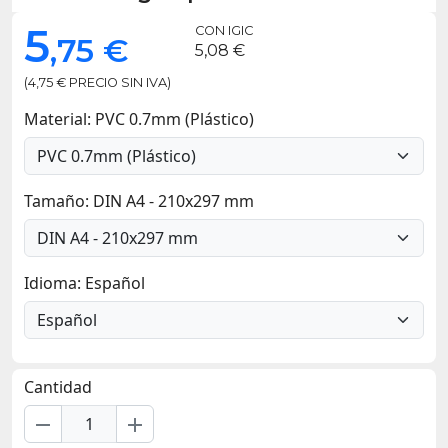
5
CON IGIC
,75 €
5,08 €
(4,75 € PRECIO SIN IVA)
Material: PVC 0.7mm (Plástico)
Tamaño: DIN A4 - 210x297 mm
Idioma: Español
Cantidad
remove
add