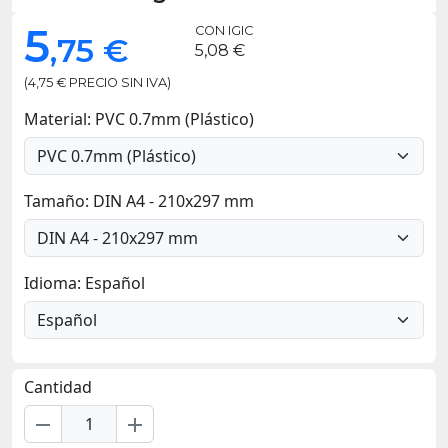
5
CON IGIC
,75 €
5,08 €
(4,75 € PRECIO SIN IVA)
Material: PVC 0.7mm (Plástico)
Tamaño: DIN A4 - 210x297 mm
Idioma: Español
Cantidad
remove
add