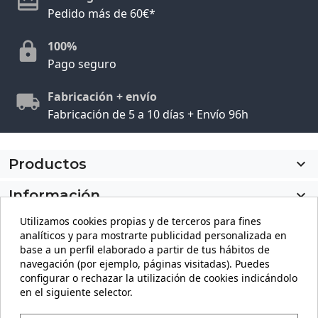
Pedido más de 60€*
100%
Pago seguro
Fabricación + envío
Fabricación de 5 a 10 días + Envío 96h
Productos

Información

Utilizamos cookies propias y de terceros para fines
Mi cuenta

analíticos y para mostrarte publicidad personalizada en
base a un perfil elaborado a partir de tus hábitos de
Información de la tienda
keyboard_arrow_down
navegación (por ejemplo, páginas visitadas). Puedes
configurar o rechazar la utilización de cookies indicándolo
en el siguiente selector.
Facebook
YouTube
Pinterest
Instagram
LinkedIn