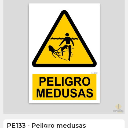
PE133
-
Peligro medusas