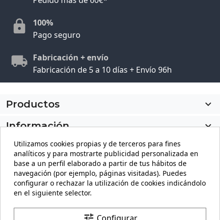
100%
Pago seguro
Fabricación + envío
Fabricación de 5 a 10 días + Envío 96h
Productos

Información

Utilizamos cookies propias y de terceros para fines
Mi cuenta

analíticos y para mostrarte publicidad personalizada en
base a un perfil elaborado a partir de tus hábitos de
Información de la tienda
keyboard_arrow_down
navegación (por ejemplo, páginas visitadas). Puedes
configurar o rechazar la utilización de cookies indicándolo
en el siguiente selector.
Facebook
YouTube
Pinterest
Instagram
LinkedIn
tune
Configurar