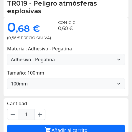
TR019
-
Peligro atmósferas
explosivas
0
CON IGIC
,68 €
0,60 €
(0,56 € PRECIO SIN IVA)
Material: Adhesivo - Pegatina
Tamaño: 100mm
Cantidad
remove
add

Añadir al carrito