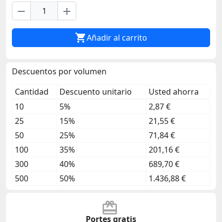
remove
add

Añadir al carrito
Descuentos por volumen
Cantidad
Descuento unitario
Usted ahorra
10
5%
2,87 €
25
15%
21,55 €
50
25%
71,84 €
100
35%
201,16 €
300
40%
689,70 €
500
50%
1.436,88 €
Portes gratis