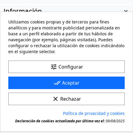
Información

Utilizamos cookies propias y de terceros para fines
Mi cuenta

analíticos y para mostrarte publicidad personalizada en
base a un perfil elaborado a partir de tus hábitos de
Información de la tienda
keyboard_arrow_down
navegación (por ejemplo, páginas visitadas). Puedes
configurar o rechazar la utilización de cookies indicándolo
en el siguiente selector.
Facebook
YouTube
Pinterest
Instagram
LinkedIn
tune
Configurar
done_all
Aceptar
clear
Rechazar
© 2026 - carteling.com es una marca registrada. Queda
Política de privacidad y cookies
prohibida toda copia o reproducción de cualquier

Declaración de cookies actualizada por última vez el:
09/08/2025
material de este sitio.