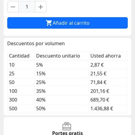
remove
add

Añadir al carrito
Descuentos por volumen
Cantidad
Descuento unitario
Usted ahorra
10
5%
2,87 €
25
15%
21,55 €
50
25%
71,84 €
100
35%
201,16 €
300
40%
689,70 €
500
50%
1.436,88 €
Portes gratis