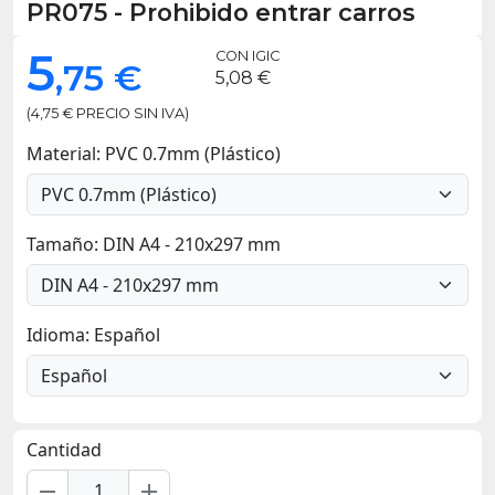
PR075
-
Prohibido entrar carros
5
CON IGIC
,75 €
5,08 €
(4,75 € PRECIO SIN IVA)
Material: PVC 0.7mm (Plástico)
Tamaño: DIN A4 - 210x297 mm
Idioma: Español
Cantidad
remove
add