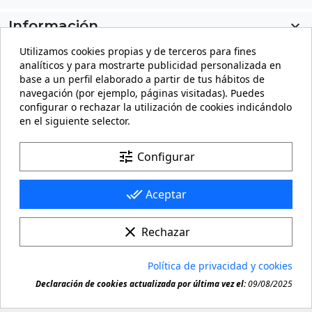
Información

Utilizamos cookies propias y de terceros para fines
Mi cuenta

analíticos y para mostrarte publicidad personalizada en
base a un perfil elaborado a partir de tus hábitos de
Información de la tienda
keyboard_arrow_down
navegación (por ejemplo, páginas visitadas). Puedes
configurar o rechazar la utilización de cookies indicándolo
en el siguiente selector.
Facebook
YouTube
Pinterest
Instagram
LinkedIn
tune
Configurar
done_all
Aceptar
clear
Rechazar
© 2026 - carteling.com es una marca registrada. Queda
Política de privacidad y cookies
prohibida toda copia o reproducción de cualquier

Declaración de cookies actualizada por última vez el:
09/08/2025
material de este sitio.