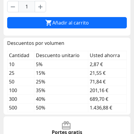
remove
add

Añadir al carrito
Descuentos por volumen
Cantidad
Descuento unitario
Usted ahorra
10
5%
2,87 €
25
15%
21,55 €
50
25%
71,84 €
100
35%
201,16 €
300
40%
689,70 €
500
50%
1.436,88 €
Portes gratis