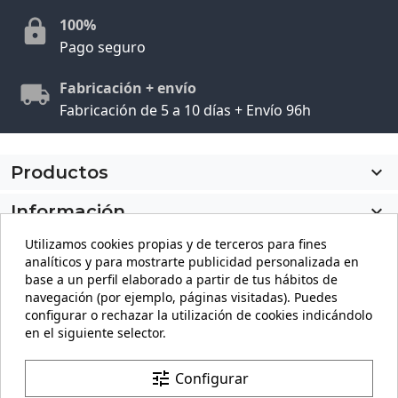
100%
Pago seguro
Fabricación + envío
Fabricación de 5 a 10 días + Envío 96h
Productos

Información

Utilizamos cookies propias y de terceros para fines
Mi cuenta

analíticos y para mostrarte publicidad personalizada en
base a un perfil elaborado a partir de tus hábitos de
Información de la tienda
keyboard_arrow_down
navegación (por ejemplo, páginas visitadas). Puedes
configurar o rechazar la utilización de cookies indicándolo
en el siguiente selector.
Facebook
YouTube
Pinterest
Instagram
LinkedIn
tune
Configurar