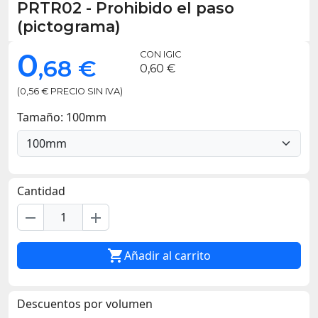
PRTR02
-
Prohibido el paso
(pictograma)
0
CON IGIC
,68 €
0,60 €
(0,56 € PRECIO SIN IVA)
Tamaño: 100mm
Cantidad
remove
add

Añadir al carrito
Descuentos por volumen