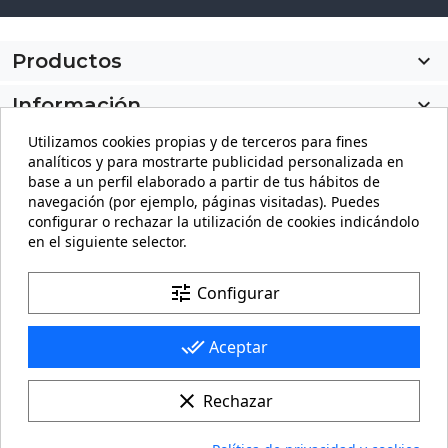
Productos

Información

Utilizamos cookies propias y de terceros para fines
Mi cuenta

analíticos y para mostrarte publicidad personalizada en
base a un perfil elaborado a partir de tus hábitos de
Información de la tienda
keyboard_arrow_down
navegación (por ejemplo, páginas visitadas). Puedes
configurar o rechazar la utilización de cookies indicándolo
en el siguiente selector.
Facebook
YouTube
Pinterest
Instagram
LinkedIn
tune
Configurar
done_all
Aceptar
clear
Rechazar
© 2026 - carteling.com es una marca registrada. Queda