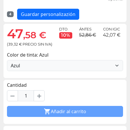
Guardar personalizazión
4
47
DTO.
ÁNTES
CON IGIC
,58 €
52,86 €
42,07 €
10%
(39,32 € PRECIO SIN IVA)
Color de tinta: Azul
Cantidad
remove
add

Añadir al carrito