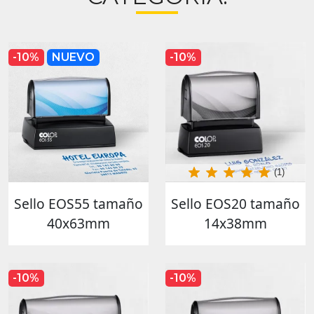
-10%
NUEVO
-10%
(1)
Sello EOS55 tamaño
Sello EOS20 tamaño
40x63mm
14x38mm
-10%
-10%