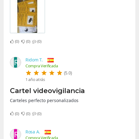
0
0
0
Ridom T.
R
Compra Verificada
(5.0)
1 año atrás
Cartel videovigilancia
Carteles perfecto personalizados
0
0
0
Rosa A.
R
Compra Verificada