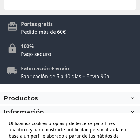
Portes gratis
Pedido más de 60€*
100%
Pago seguro
Fabricación + envío
Fabricación de 5 a 10 días + Envío 96h
Productos

Información

Utilizamos cookies propias y de terceros para fines
Mi cuenta

analíticos y para mostrarte publicidad personalizada en
base a un perfil elaborado a partir de tus hábitos de
Información de la tienda
keyboard_arrow_down