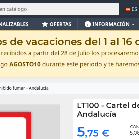
ES
star
info
NALIZABLES
OFERTAS
INFORMACIÓN
 de vacaciones del 1 al 16
recibidos a partir del 28 de Julio los procesaremos
digo
AGOSTO10
durante este periodo y te haremo
hibido fumar - Andalucía
LT100
-
Cartel d
Andalucía
5
CON 
,75 €
5,0