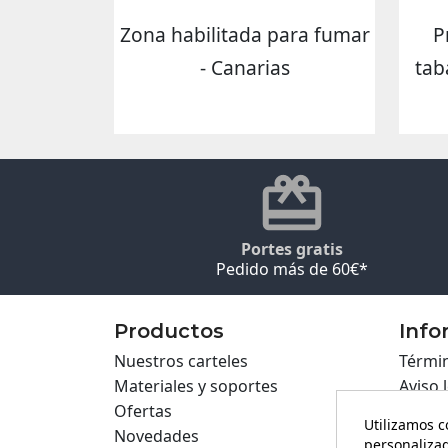
Zona habilitada para fumar
P
- Canarias
tab
Portes gratis
Pedido más de 60€*
Productos
Info
Nuestros carteles
Términ
Materiales y soportes
Aviso 
Ofertas
Políti
Utilizamos c
Novedades
Políti
personalizad