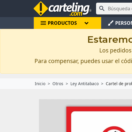

menu
brush
PRODUCTOS
PERSO
Estaremos
Los pedidos 
Para compensar, puedes usar el có
Inicio
Otros
Ley Antitabaco
Cartel de pro