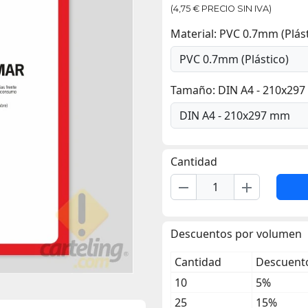
(4,75 € PRECIO SIN IVA)
Material: PVC 0.7mm (Plást
Tamaño: DIN A4 - 210x29
Cantidad
remove
add
Descuentos por volumen
Cantidad
Descuento
10
5%
25
15%