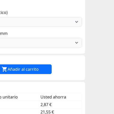
ico)
7 mm

Añadir al carrito
 unitario
Usted ahorra
2,87 €
21,55 €