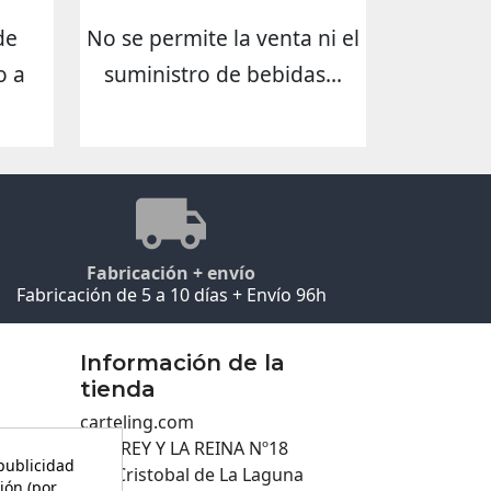
de
No se permite la venta ni el
o a
suministro de bebidas...
Fabricación + envío
Fabricación de 5 a 10 días + Envío 96h
Información de la
tienda
carteling.com
C/EL REY Y LA REINA Nº18
 publicidad
San Cristobal de La Laguna
ión (por