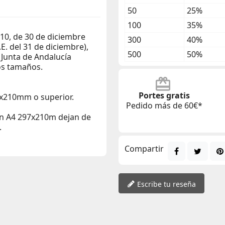
50
25%
100
35%
010, de 30 de diciembre
300
40%
.E. del 31 de diciembre),
500
50%
 Junta de Andalucía
os tamaños.
Portes gratis
x210mm o superior.
Pedido más de 60€*
un A4 297x210m dejan de
.
Compartir
Escribe tu reseña