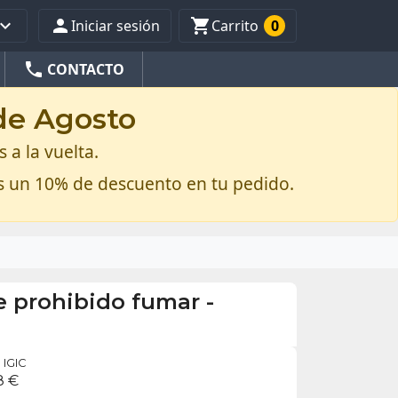



Iniciar sesión
Carrito
0
phone
CONTACTO
 de Agosto
 a la vuelta.
s un 10% de descuento en tu pedido.
e prohibido fumar -
IGIC
8 €