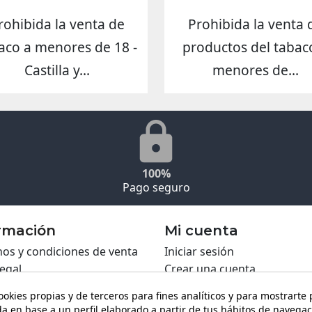
rohibida la venta de
Prohibida la venta 
aco a menores de 18 -
productos del tabac
Castilla y...
menores de...
100%
Pago seguro
rmación
Mi cuenta
os y condiciones de venta
Iniciar sesión
legal
Crear una cuenta
ca de Cookies
ookies propias y de terceros para fines analíticos y para mostrarte
ca de privacidad
a en base a un perfil elaborado a partir de tus hábitos de navegac