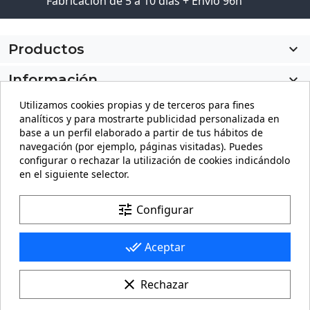
Fabricación de 5 a 10 días + Envío 96h
Productos

Información

Utilizamos cookies propias y de terceros para fines
Mi cuenta

analíticos y para mostrarte publicidad personalizada en
base a un perfil elaborado a partir de tus hábitos de
Información de la tienda
keyboard_arrow_down
navegación (por ejemplo, páginas visitadas). Puedes
configurar o rechazar la utilización de cookies indicándolo
en el siguiente selector.
Facebook
YouTube
Pinterest
Instagram
LinkedIn
tune
Configurar
done_all
Aceptar
clear
Rechazar