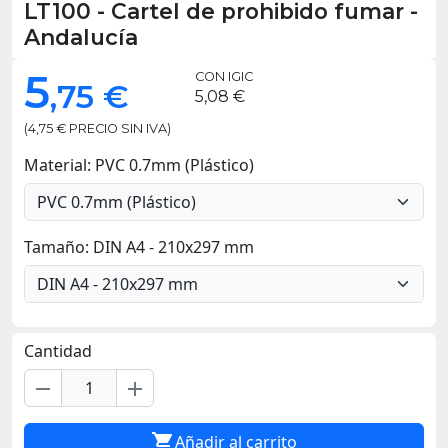
LT100
-
Cartel de prohibido fumar -
Andalucía
5
CON IGIC
,75 €
5,08 €
(4,75 € PRECIO SIN IVA)
Material: PVC 0.7mm (Plástico)
Tamaño: DIN A4 - 210x297 mm
Cantidad
remove
add

Añadir al carrito