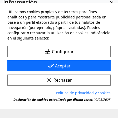
Información

Utilizamos cookies propias y de terceros para fines
Mi cuenta

analíticos y para mostrarte publicidad personalizada en
base a un perfil elaborado a partir de tus hábitos de
Información de la tienda
keyboard_arrow_down
navegación (por ejemplo, páginas visitadas). Puedes
configurar o rechazar la utilización de cookies indicándolo
en el siguiente selector.
Facebook
YouTube
Pinterest
Instagram
LinkedIn
tune
Configurar
done_all
Aceptar
clear
Rechazar
© 2026 - carteling.com es una marca registrada. Queda
Política de privacidad y cookies
prohibida toda copia o reproducción de cualquier

Declaración de cookies actualizada por última vez el:
09/08/2025
material de este sitio.