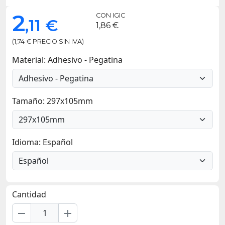
2
CON IGIC
,11 €
1,86 €
(1,74 € PRECIO SIN IVA)
Material: Adhesivo - Pegatina
Tamaño: 297x105mm
Idioma: Español
Cantidad
remove
add